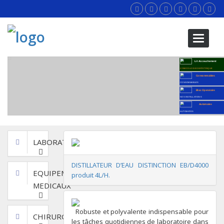
Toggle
navigati
Lit Accouchement
GYNECOLOGIE OBSTETRIQUE
Consommables
CONSOMMABLES
Bloc Operatoire
NOS INSTALLATIONS
Automates
AUTOMATES
LABORATOIRE
DISTILLATEUR D’EAU DISTINCTION EB/D4000
EQUIPEMENTS
produit 4L/H.
MEDICAUX
Robuste et polyvalente indispensable pour
CHIRURGIE
les tâches quotidiennes de laboratoire dans