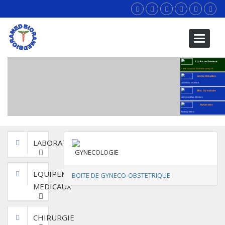
Toggle
navigati
Lit Accouchement
GYNECOLOGIE OBSTETRIQUE
Consommables
CONSOMMABLES
Bloc Operatoire
NOS INSTALLATIONS
Automates
AUTOMATES
LABORATOIRE
GYNECOLOGIE
EQUIPEMENTS
BOITE DE GYNECO-OBSTETRIQUE
MEDICAUX
CHIRURGIE