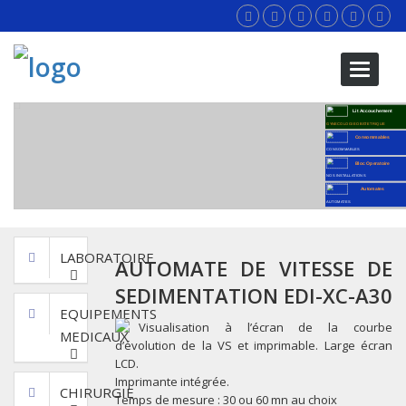
Toggle
navigati
Lit Accouchement
GYNECOLOGIE OBSTETRIQUE
Consommables
CONSOMMABLES
Bloc Operatoire
NOS INSTALLATIONS
Automates
AUTOMATES
LABORATOIRE
AUTOMATE DE VITESSE DE
SEDIMENTATION EDI-XC-A30
EQUIPEMENTS
Visualisation à l’écran de la courbe
MEDICAUX
d’évolution de la VS et imprimable. Large écran
LCD.
Imprimante intégrée.
CHIRURGIE
Temps de mesure : 30 ou 60 mn au choix